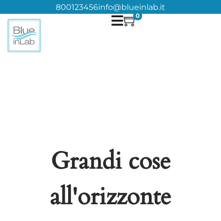
800123456
info@blueinlab.it
0
Grandi cose
all'orizzonte