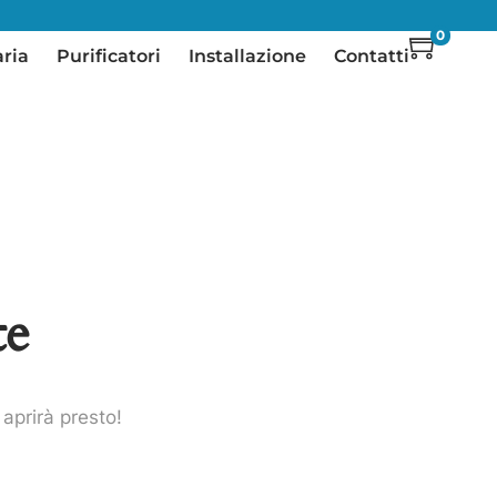
0
aria
Purificatori
Installazione
Contatti
te
aprirà presto!