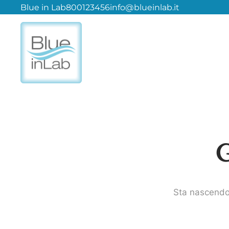
Blue in Lab
800123456
info@blueinlab.it
G
Sta nascendo 