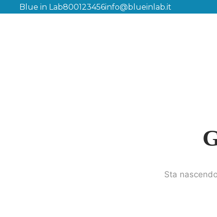
Blue in Lab
800123456
info@blueinlab.it
G
Sta nascendo 