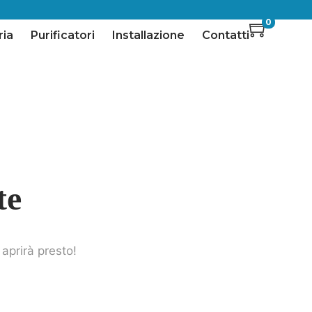
0
ria
Purificatori
Installazione
Contatti
te
aprirà presto!