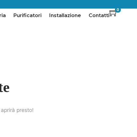
0
ria
Purificatori
Installazione
Contatti
te
aprirà presto!