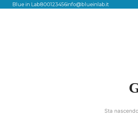
Blue in Lab
800123456
info@blueinlab.it
G
Sta nascendo 