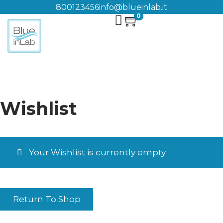
800123456
info@blueinlab.it
0
Wishlist
Your Wishlist is currently empty.
Return To Shop