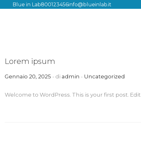
Blue in Lab
800123456
info@blueinlab.it
Lorem ipsum
.
.
P
P
Gennaio 20, 2025
di
admin
Uncategorized
u
u
b
b
Welcome to WordPress. This is your first post. Edit o
b
b
L
l
l
o
i
i
r
c
c
e
a
a